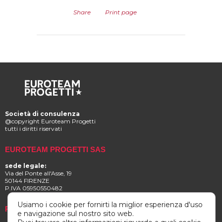
Share
Print page
Società di consulenza
@copyright Euroteam Progetti
tutti i diritti riservati
EUROTEAM PROGETTI SAS
sede legale:
Via del Ponte all'Asse, 19
50144 FIRENZE
P.IVA 05950550482
Usiamo i cookie per fornirti la miglior esperienza d'uso
Privacy e Cookie Policy
e navigazione sul nostro sito web.