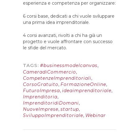
esperienza e competenza per organizzare:
6 corsi base, dedicati a chi vuole sviluppare
una prima idea imprenditoriale.
4 corsi avanzati, rivolti a chi ha già un
progetto e vuole affrontare con successo
le sfide del mercato.
TAGS:
#businessmodelcanvas
,
CameradiCommercio
,
CompetenzeImprenditoriali
,
CorsoGratuito
,
FormazioneOnline
,
FuturoImpresa
,
ideaimprenditoriale
,
Imprenditoria
,
ImprenditoridiDomani
,
NuoveImprese
,
startup
,
SviluppoImprenditoriale
,
Webinar