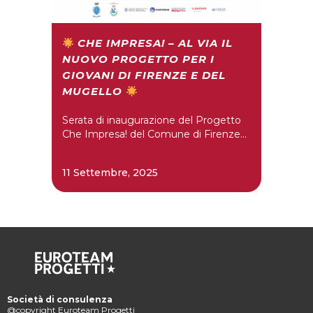
CHE IMPRESA! – AL VIA IL
NUOVO PROGETTO PER I
GIOVANI DI FIRENZE E DEL
MUGELLO
Serata di inaugurazione del Progetto
Che Impresa! del Comune di Firenze...
11 Settembre, 2025
Società di consulenza
@copyright Euroteam Progetti