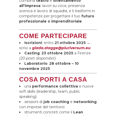
combina
teatro
e
orientamento
all’impresa
: lavori su voce, presenza
scenica e lavoro di squadra, e li trasformi in
competenze per progettare il tuo
futuro
professionale o imprenditoriale
.
COME PARTECIPARE
Iscrizioni
: entro
21 ottobre 2025
→
scrivi a
giada.stagge@pluriversum.eu
Casting
:
23 ottobre 2025
a Firenze
(20 posti disponibili)
Laboratorio
:
28 ottobre – 10
novembre 2025
COSA PORTI A CASA
una
performance collettiva
e nuove
soft skills (leadership, team, public
speaking)
sessioni di
job coaching
e
networking
con imprese del territorio
strumenti concreti come il
Lean