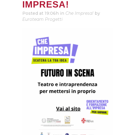
IMPRESA!
Posted at 19:06h
in
Che Impresa!
by
Euroteam Progetti